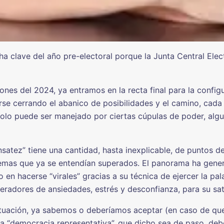
a clave del año pre-electoral porque la Junta Central Elect
ciones del 2024, ya entramos en la recta final para la confi
irse cerrando el abanico de posibilidades y el camino, ca
olo puede ser manejado por ciertas cúpulas de poder, alg
tez” tiene una cantidad, hasta inexplicable, de puntos de
temas que ya se entendían superados. El panorama ha gener
n hacerse “virales” gracias a su técnica de ejercer la pala
radores de ansiedades, estrés y desconfianza, para su sat
uación, ya sabemos o deberíamos aceptar (en caso de que 
 La “democracia representativa”, que dicho sea de paso, d