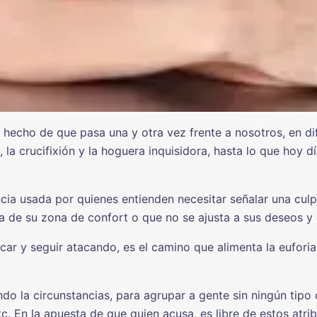
 hecho de que pasa una y otra vez frente a nosotros, en d
la crucifixión y la hoguera inquisidora, hasta lo que hoy d
ia usada por quienes entienden necesitar señalar una culpa
ca de su zona de confort o que no se ajusta a sus deseos y
car y seguir atacando, es el camino que alimenta la euforia,
do la circunstancias, para agrupar a gente sin ningún tipo d
tc. En la apuesta de que quien acusa, es libre de estos atri